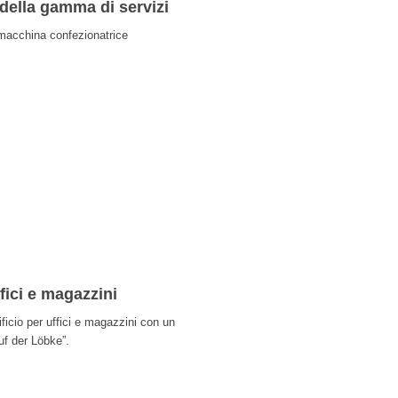
ella gamma di servizi
 macchina confezionatrice
ffici e magazzini
ficio per uffici e magazzini con un
uf der Löbke”.