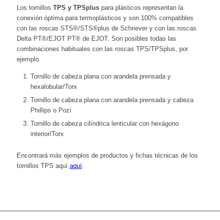
Los tornillos
TPS y TPSplus
para plásticos representan la
conexión óptima para termoplásticos y son 100% compatibles
con las roscas STS®/STS®plus de Schriever y con las roscas
Delta PT®/EJOT PT® de EJOT. Son posibles todas las
combinaciones habituales con las roscas TPS/TPSplus, por
ejemplo
Tornillo de cabeza plana con arandela prensada y
hexalobular/Torx
Tornillo de cabeza plana con arandela prensada y cabeza
Phillips o Pozi
Tornillo de cabeza cilíndrica lenticular con hexágono
interior/Torx
Encontrará más ejemplos de productos y fichas técnicas de los
tornillos TPS aquí
aquí
.